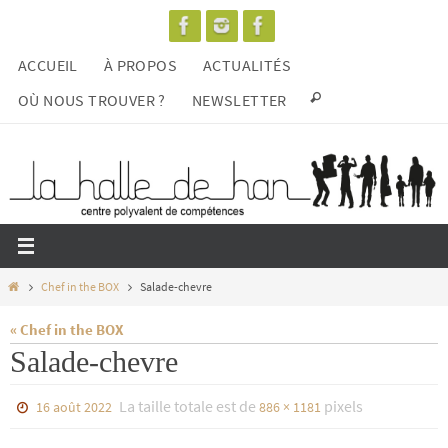
Passer
vers
ACCUEIL
À PROPOS
ACTUALITÉS
le
contenu
OÙ NOUS TROUVER ?
NEWSLETTER
Home
Chef in the BOX
Salade-chevre
« Chef in the BOX
Salade-chevre
La taille totale est de
pixels
16 août 2022
886 × 1181