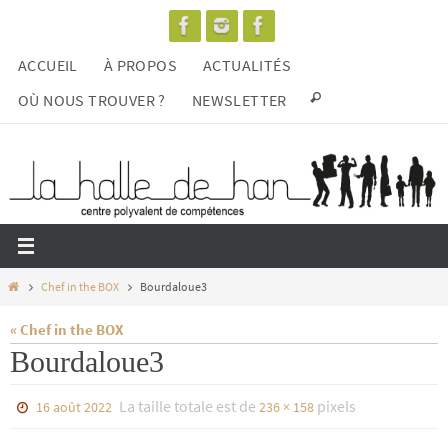
Passer
vers
ACCUEIL
À PROPOS
ACTUALITÉS
le
contenu
OÙ NOUS TROUVER ?
NEWSLETTER
Home
Chef in the BOX
Bourdaloue3
« Chef in the BOX
Bourdaloue3
La taille totale est de
pixels
16 août 2022
236 × 158