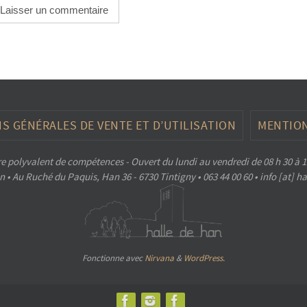
S GÉNÉRALES DE VENTE ET D’UTILISATION
MENTION
e polyvalent de compétences - Ouvert du lundi au vendredi de 08 h 30 à 1
 • Au Ruché du Paquis, Han 36 - 6730 Tintigny • 063 44 00 60 • info [at] 
Fonctionne avec
Nirvana
&
WordPress.