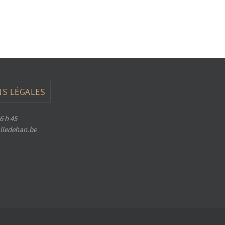
S LÉGALES
6 h 45
halledehan.be