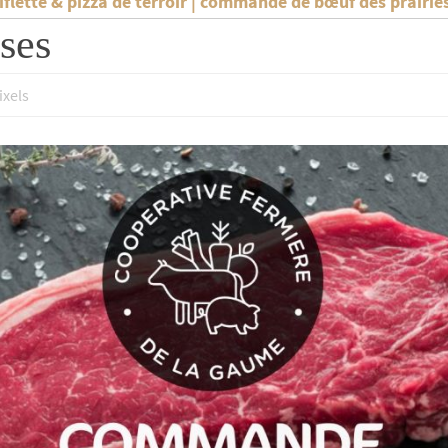
iflette & pizza de terroir | commande de bœuf des prairi
ses
ixels