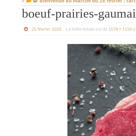
«
Bienvenue au marché du 28 février : tart
boeuf-prairies-gaumai
25 février 2020
La taille totale est de
1578 × 1150
p