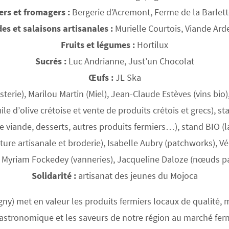
iers et fromagers :
Bergerie d’Acremont, Ferme de la Barlett
es et salaisons artisanales :
Murielle Courtois, Viande Ar
Fruits et légumes :
Hortilux
Sucrés :
Luc Andrianne, Just’un Chocolat
Œufs :
JL Ska
erie), Marilou Martin (Miel), Jean-Claude Estèves (vins bi
le d’olive crétoise et vente de produits crétois et grecs), s
 viande, desserts, autres produits fermiers…), stand BIO (l
ure artisanale et broderie), Isabelle Aubry (patchworks), Vé
), Myriam Fockedey (vanneries), Jacqueline Daloze (nœuds pa
Solidarité :
artisanat des jeunes du Mojoca
ny) met en valeur les produits fermiers locaux de qualité, ma
gastronomique et les saveurs de notre région au marché ferm