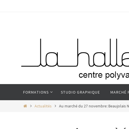
Passer
vers
le
contenu
Passer
FORMATIONS
STUDIO GRAPHIQUE
MARCHÉ 
vers
le
Home
Actualités
Au marché du 27 novembre: Beaujolais
contenu