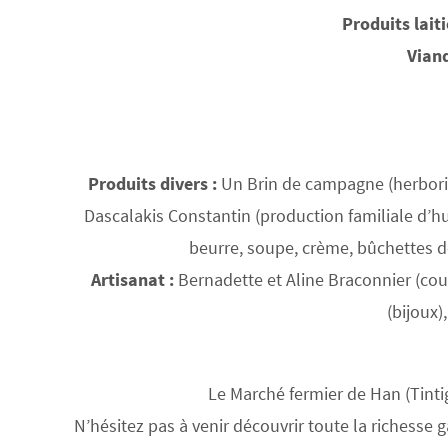
Produits lait
Viand
Produits divers :
Un Brin de campagne (herborist
Dascalakis Constantin (production familiale d’hui
beurre, soupe, crème, bûchettes de
Artisanat :
Bernadette et Aline Braconnier (cout
(bijoux
Le Marché fermier de Han (Tintig
N’hésitez pas à venir découvrir toute la richesse 