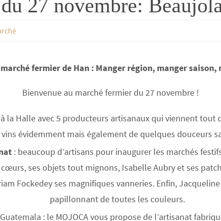
du 27 novembre: Beaujol
arché
marché fermier de Han : Manger région, manger saison,
Bienvenue au marché fermier du 27 novembre !
 à la Halle avec 5 producteurs artisanaux qui viennent tout 
 vins évidemment mais également de quelques douceurs s
nat
: beaucoup d’artisans pour inaugurer les marchés festifs
 cœurs, ses objets tout mignons, Isabelle Aubry et ses patc
yriam Fockedey ses magnifiques vanneries. Enfin, Jacqueline
papillonnant de toutes les couleurs.
u Guatemala : le MOJOCA vous propose de l’artisanat fabriqué