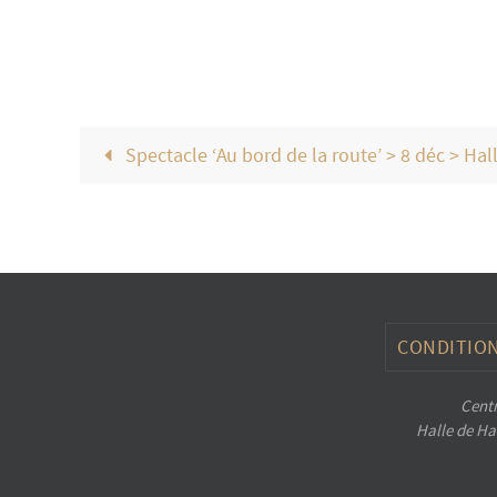
Spectacle ‘Au bord de la route’ > 8 déc > Ha
CONDITION
Centr
Halle de Han