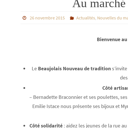
Au marché 
26 novembre 2015
Actualités
,
Nouvelles du m
Bienvenue au 
Le
Beaujolais Nouveau de tradition
s’invite
des
Côté artisa
– Bernadette Braconnier et ses poulettes, ses
Emilie Istace nous présente ses bijoux et M
Côté solidarité
: aidez les jeunes de la rue a