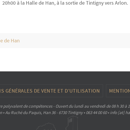
20h00 à la Halle de Han, à la sortie de Tintigny vers Arlon.
lle de Han
S GÉNÉRALES DE VENTE ET D’UTILISATION
MENTION
e polyvalent de compétences - Ouvert du lundi au vendredi de 08 h 30 à 1
 • Au Ruché du Paquis, Han 36 - 6730 Tintigny • 063 44 00 60 • info [at] 