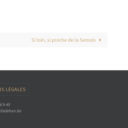
Si loin, si proche de la Semois
S LÉGALES
6 h 45
halledehan.be