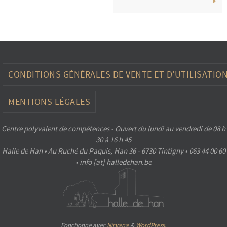
CONDITIONS GÉNÉRALES DE VENTE ET D’UTILISATIO
MENTIONS LÉGALES
Centre polyvalent de compétences - Ouvert du lundi au vendredi de 08 h
30 à 16 h 45
Halle de Han • Au Ruché du Paquis, Han 36 - 6730 Tintigny • 063 44 00 60
• info [at] halledehan.be
Fonctionne avec
Nirvana
&
WordPress.