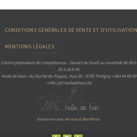
CONDITIONS GÉNÉRALES DE VENTE ET D’UTILISATIO
MENTIONS LÉGALES
Centre polyvalent de compétences - Ouvert du lundi au vendredi de 08 h
30 à 16 h 45
Halle de Han • Au Ruché du Paquis, Han 36 - 6730 Tintigny • 063 44 00 60
• info [at] halledehan.be
Fonctionne avec
Nirvana
&
WordPress.