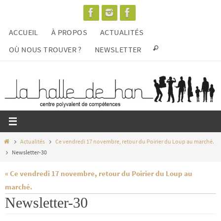
Passer
vers
ACCUEIL
À PROPOS
ACTUALITÉS
le
contenu
OÙ NOUS TROUVER ?
NEWSLETTER
Home
Actualités
Ce vendredi 17 novembre, retour du Poirier du Loup au marché.
Newsletter-30
« Ce vendredi 17 novembre, retour du Poirier du Loup au
marché.
Newsletter-30