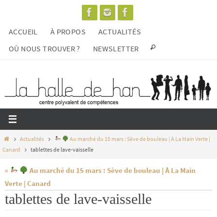
Passer
vers
ACCUEIL
À PROPOS
ACTUALITÉS
le
contenu
OÙ NOUS TROUVER ?
NEWSLETTER
Home
Actualités
Au marché du 15 mars : Sève de bouleau | À La Main Verte |
Canard
tablettes de lave-vaisselle
«
Au marché du 15 mars : Sève de bouleau | À La Main
Verte | Canard
tablettes de lave-vaisselle