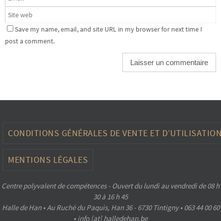
Save my name, email, and site URL in my browser for next time I
post a comment.
CONDITIONS GÉNÉRALES DE VENTE ET D’UTILISATIO
MENTIONS LÉGALES
Centre polyvalent de compétences - Ouvert du lundi au vendredi de 08 h
30 à 16 h 45
Halle de Han • Au Ruché du Paquis, Han 36 - 6730 Tintigny • 063 44 00 60
• info [at] halledehan.be