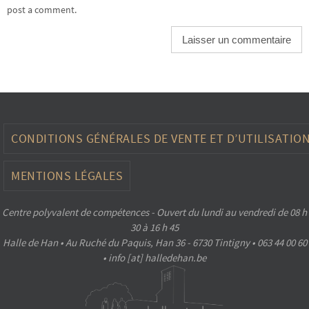
post a comment.
CONDITIONS GÉNÉRALES DE VENTE ET D’UTILISATIO
MENTIONS LÉGALES
Centre polyvalent de compétences - Ouvert du lundi au vendredi de 08 h
30 à 16 h 45
Halle de Han • Au Ruché du Paquis, Han 36 - 6730 Tintigny • 063 44 00 60
• info [at] halledehan.be