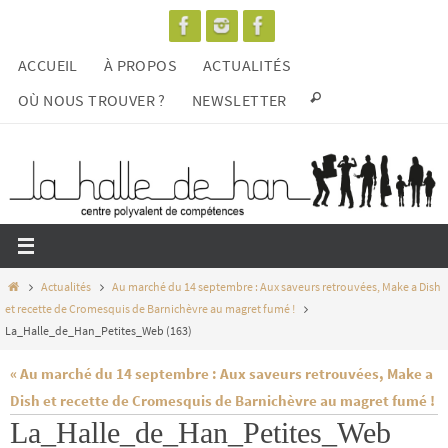
Passer
vers
ACCUEIL
À PROPOS
ACTUALITÉS
le
contenu
OÙ NOUS TROUVER ?
NEWSLETTER
Home
Actualités
Au marché du 14 septembre : Aux saveurs retrouvées, Make a Dish
et recette de Cromesquis de Barnichèvre au magret fumé !
La_Halle_de_Han_Petites_Web (163)
« Au marché du 14 septembre : Aux saveurs retrouvées, Make a
Dish et recette de Cromesquis de Barnichèvre au magret fumé !
La_Halle_de_Han_Petites_Web