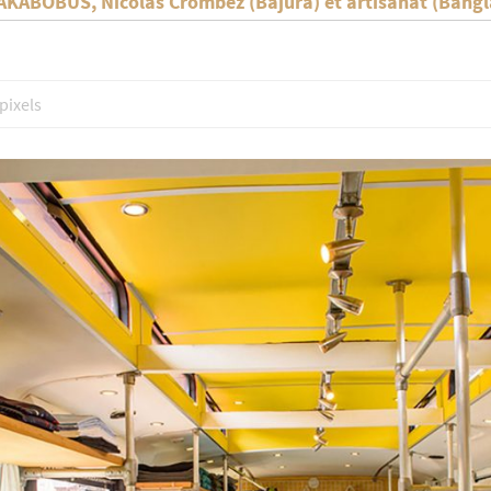
’AKABOBUS, Nicolas Crombez (Bajura) et artisanat (Ban
pixels