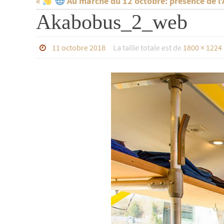
«
Au marché du 12 octobre: présence de l
Akabobus_2_web
11 octobre 2018
La taille totale est de
1800 × 1224