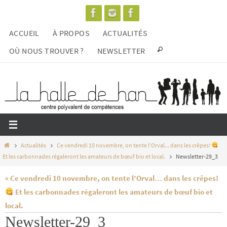
Passer
vers
ACCUEIL
À PROPOS
ACTUALITÉS
le
contenu
OÙ NOUS TROUVER ?
NEWSLETTER
Home
Actualités
Ce vendredi 10 novembre, on tente l'Orval... dans les crêpes!
Et les carbonnades régaleront les amateurs de bœuf bio et local.
Newsletter-29_3
« Ce vendredi 10 novembre, on tente l’Orval… dans les crêpes!
Et les carbonnades régaleront les amateurs de bœuf bio et
local.
Newsletter-29_3