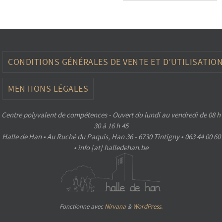
CONDITIONS GÉNÉRALES DE VENTE ET D’UTILISATIO
MENTIONS LÉGALES
Centre polyvalent de compétences - Ouvert du lundi au vendredi de 08 h
30 à 16 h 45
Halle de Han • Au Ruché du Paquis, Han 36 - 6730 Tintigny • 063 44 00 60
• info [at] halledehan.be
Fonctionne avec
Nirvana
&
WordPress.