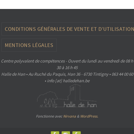
CONDITIONS GÉNÉRALES DE VENTE ET D’UTILISATIO
MENTIONS LÉGALES
Centre polyvalent de compétences - Ouvert du lundi au vendredi de 08 h
30 à 16 h 45
Halle de Han • Au Ruché du Paquis, Han 36 - 6730 Tintigny • 063 44 00 60
• info [at] halledehan.be
Fonctionne avec
Nirvana
&
WordPress.