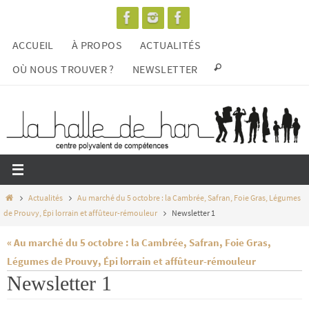
Passer
vers
ACCUEIL
À PROPOS
ACTUALITÉS
le
contenu
OÙ NOUS TROUVER ?
NEWSLETTER
Home
Actualités
Au marché du 5 octobre : la Cambrée, Safran, Foie Gras, Légumes
de Prouvy, Épi lorrain et affûteur-rémouleur
Newsletter 1
« Au marché du 5 octobre : la Cambrée, Safran, Foie Gras,
Légumes de Prouvy, Épi lorrain et affûteur-rémouleur
Newsletter 1