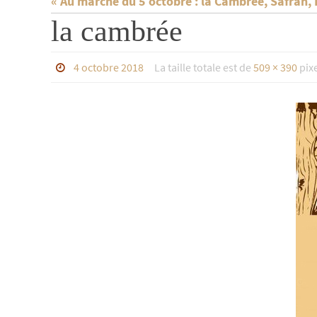
« Au marché du 5 octobre : la Cambrée, Safran, 
la cambrée
4 octobre 2018
La taille totale est de
509 × 390
pixe