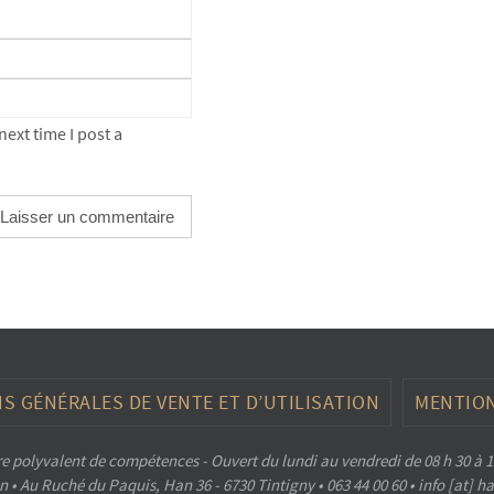
ext time I post a
S GÉNÉRALES DE VENTE ET D’UTILISATION
MENTION
e polyvalent de compétences - Ouvert du lundi au vendredi de 08 h 30 à 1
 • Au Ruché du Paquis, Han 36 - 6730 Tintigny • 063 44 00 60 • info [at] 