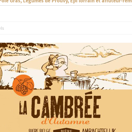
Foie Gras, Légumes de Prouvy, Épi lorrain et affûteur-ré
ls