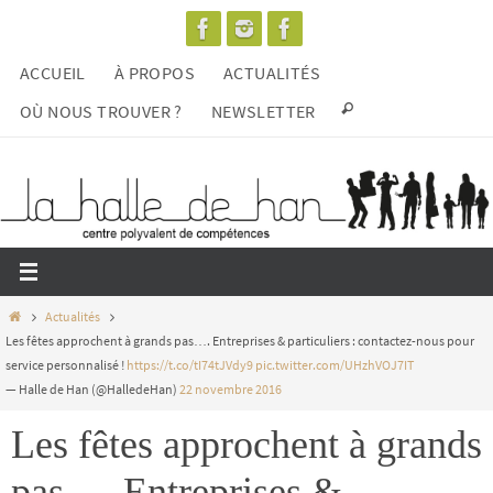
Passer
vers
ACCUEIL
À PROPOS
ACTUALITÉS
le
contenu
OÙ NOUS TROUVER ?
NEWSLETTER
Home
Actualités
Les fêtes approchent à grands pas…. Entreprises & particuliers : contactez-nous pour
service personnalisé !
https://t.co/tI74tJVdy9
pic.twitter.com/UHzhVOJ7IT
— Halle de Han (@HalledeHan)
22 novembre 2016
Les fêtes approchent à grands
pas…. Entreprises &