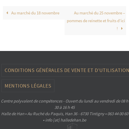
Au marché du 18 novembre
Au marché du 25 novembre –
pommes de reinette et fruits d’ici
!
CONDITIONS GÉNÉRALES DE VENTE ET D’UTILISATIO
MENTIONS LÉGALES
Centre polyvalent de compétences - Ouvert du lundi au vendredi de 08 h
30 à 16 h 45
Halle de Han • Au Ruché du Paquis, Han 36 - 6730 Tintigny • 063 44 00 60
• info [at] halledehan.be