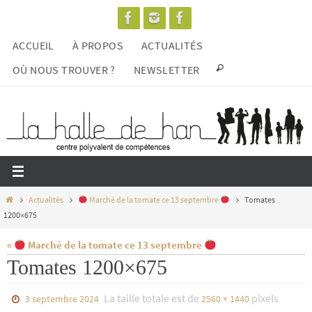
Passer
vers
ACCUEIL
À PROPOS
ACTUALITÉS
le
contenu
OÙ NOUS TROUVER ?
NEWSLETTER
Home
Actualités
Marché de la tomate ce 13 septembre
Tomates
1200×675
«
Marché de la tomate ce 13 septembre
Tomates 1200×675
La taille totale est de
pixels
3 septembre 2024
2560 × 1440