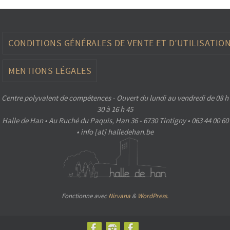
CONDITIONS GÉNÉRALES DE VENTE ET D’UTILISATIO
MENTIONS LÉGALES
Centre polyvalent de compétences - Ouvert du lundi au vendredi de 08 h
30 à 16 h 45
Halle de Han • Au Ruché du Paquis, Han 36 - 6730 Tintigny • 063 44 00 60
• info [at] halledehan.be
Fonctionne avec
Nirvana
&
WordPress.