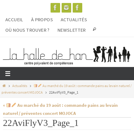
Passer
vers
ACCUEIL
À PROPOS
ACTUALITÉS
le
contenu
OÙ NOUS TROUVER ?
NEWSLETTER
Home
Actualités
Au marché du 19 août : commande pains au levain naturel /
préventes concert MOJOCA
22AviFlyV3_Page_1
«
Au marché du 19 août : commande pains au levain
naturel / préventes concert MOJOCA
22AviFlyV3_Page_1