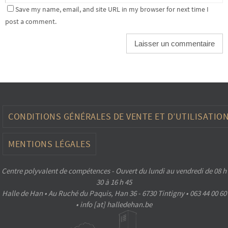
Save my name, email, and site URL in my browser for next time I
post a comment.
CONDITIONS GÉNÉRALES DE VENTE ET D’UTILISATIO
MENTIONS LÉGALES
Centre polyvalent de compétences - Ouvert du lundi au vendredi de 08 h
30 à 16 h 45
Halle de Han • Au Ruché du Paquis, Han 36 - 6730 Tintigny • 063 44 00 60
• info [at] halledehan.be