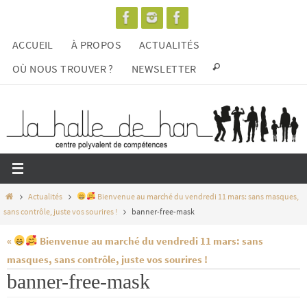
Passer
vers
ACCUEIL
À PROPOS
ACTUALITÉS
le
contenu
OÙ NOUS TROUVER ?
NEWSLETTER
Home
Actualités
Bienvenue au marché du vendredi 11 mars: sans masques,
sans contrôle, juste vos sourires !
banner-free-mask
«
Bienvenue au marché du vendredi 11 mars: sans
masques, sans contrôle, juste vos sourires !
banner-free-mask