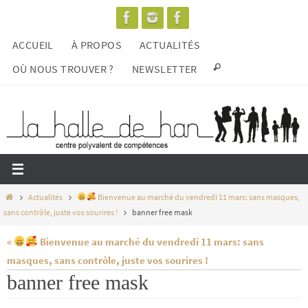
Passer
vers
ACCUEIL
À PROPOS
ACTUALITÉS
le
contenu
OÙ NOUS TROUVER ?
NEWSLETTER
Home
Actualités
Bienvenue au marché du vendredi 11 mars: sans masques,
sans contrôle, juste vos sourires !
banner free mask
«
Bienvenue au marché du vendredi 11 mars: sans
masques, sans contrôle, juste vos sourires !
banner free mask