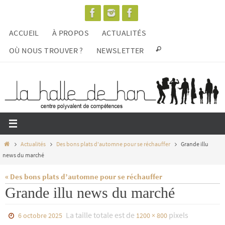
Passer
vers
ACCUEIL
À PROPOS
ACTUALITÉS
le
contenu
OÙ NOUS TROUVER ?
NEWSLETTER
Home
Actualités
Des bons plats d'automne pour se réchauffer
Grande illu
news du marché
« Des bons plats d’automne pour se réchauffer
Grande illu news du marché
La taille totale est de
pixels
6 octobre 2025
1200 × 800