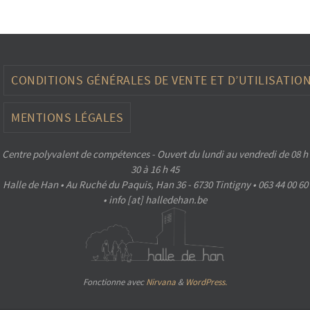
CONDITIONS GÉNÉRALES DE VENTE ET D’UTILISATIO
MENTIONS LÉGALES
Centre polyvalent de compétences - Ouvert du lundi au vendredi de 08 h
30 à 16 h 45
Halle de Han • Au Ruché du Paquis, Han 36 - 6730 Tintigny • 063 44 00 60
• info [at] halledehan.be
Fonctionne avec
Nirvana
&
WordPress.