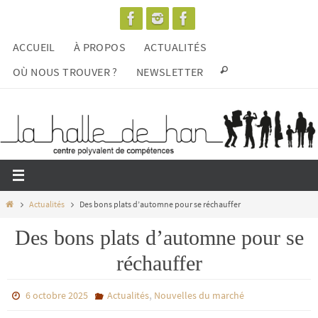
Passer
vers
ACCUEIL
À PROPOS
ACTUALITÉS
le
contenu
OÙ NOUS TROUVER ?
NEWSLETTER
Home
Actualités
Des bons plats d’automne pour se réchauffer
Des bons plats d’automne pour se
réchauffer
,
6 octobre 2025
Actualités
Nouvelles du marché