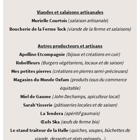
Viandes et salaisons artisanales
Murielle Courtois
(
salaison artisanale
)
Boucherie de la Ferme Tock
(viande de la ferme et salaisons)
Autres producteurs et artisans
Apolline Etcompagnie
(bijoux et créations en cuir)
Robelfleurs
(Burgers végétariens, locaux et de saison)
Mes petites pierres
(créations en pierres semi-précieuses)
Magasins du Monde Oxfam
(produits issus du commerce
équitable)
Miel de Gaume
(John Dechamps, apiculteur local)
Sarah’tisserie
(pâtisseries locales et de saison)
La Tendera
(apéritif gaumais)
Œufs Ska
(œufs de ferme bio)
Le stand traiteur de la Halle
(
quiches, soupes, bûchettes de
viande, desserts et plats préparés…
)