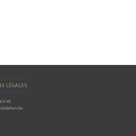
S LÉGALES
6 h 45
halledehan.be