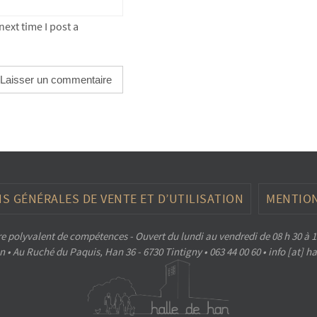
ext time I post a
S GÉNÉRALES DE VENTE ET D’UTILISATION
MENTION
e polyvalent de compétences - Ouvert du lundi au vendredi de 08 h 30 à 1
 • Au Ruché du Paquis, Han 36 - 6730 Tintigny • 063 44 00 60 • info [at] 