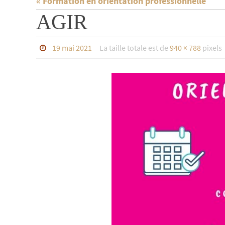
« Formation en orientation professionnelle
AGIR
19 mai 2021
La taille totale est de
940 × 788
pixels