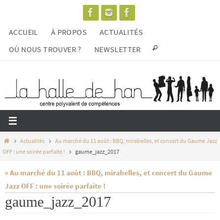
Passer
vers
ACCUEIL
À PROPOS
ACTUALITÉS
le
contenu
OÙ NOUS TROUVER ?
NEWSLETTER
Home
Actualités
Au marché du 11 août : BBQ, mirabelles, et concert du Gaume Jazz
OFF : une soirée parfaite !
gaume_jazz_2017
« Au marché du 11 août : BBQ, mirabelles, et concert du Gaume
Jazz OFF : une soirée parfaite !
gaume_jazz_2017