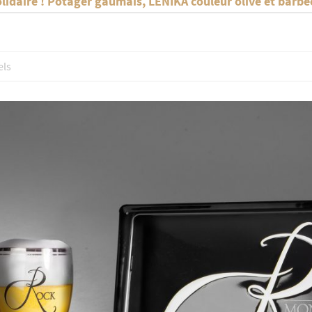
olidaire ! Potager gaumais, LENIKA couleur olive et barb
els