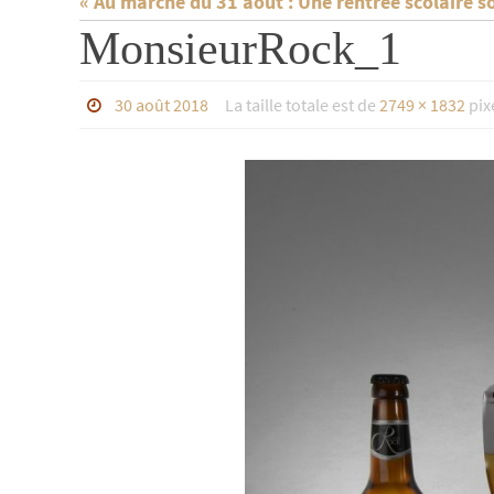
« Au marché du 31 août : Une rentrée scolaire s
MonsieurRock_1
30 août 2018
La taille totale est de
2749 × 1832
pix