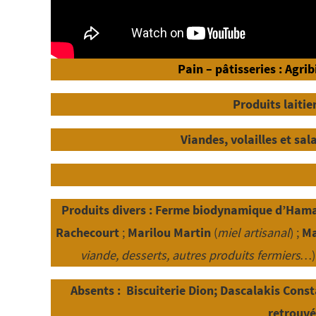
Pain – pâtisseries :
Agrib
Produits laitie
Viandes, volailles et sal
Produits divers :
Ferme biodynamique d’Ha
Rachecourt
;
Marilou Martin
(
miel artisanal
) ;
Ma
viande, desserts, autres produits fermiers…
Absents :
Biscuiterie Dion
;
Dascalakis Cons
retrouvé