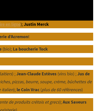
re en ligne
);
Justin Merck
erie d’Acremon
t
e
(bio);
La boucherie Tock
aitiers
) ;
Jean-Claude Estèves
(vins bio) ;
Jus de
iches, pizzas, beurre, soupe, crème, bûchettes de
 italien
);
le Coin Vrac
(
plus de 60 références
)
vente de produits crétois et grecs
);
Aux Saveurs
oristerie)