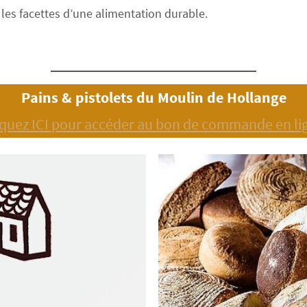
 les facettes d’une alimentation durable.
Pains & pistolets du Moulin de Hollange
iquez ICI pour accéder au bon de commande en li