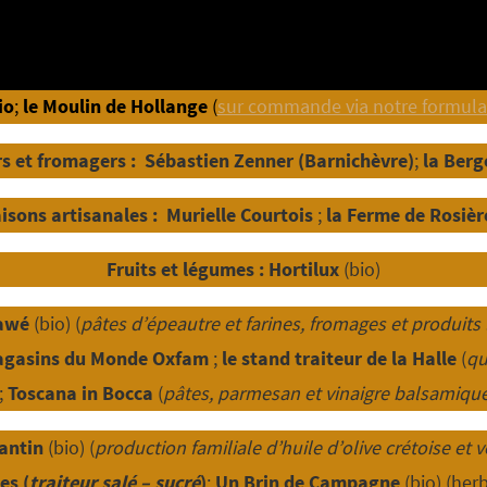
io
;
le Moulin de Hollange
(
sur commande via notre formulai
rs et fromagers :
Sébastien Zenner (Barnichèvre)
;
la Berg
aisons artisanales :
Murielle Courtois
;
la Ferme de Rosièr
Fruits et légumes :
Hortilux
(bio)
mawé
(bio) (
pâtes d’épeautre et farines, fromages et produits l
gasins du Monde Oxfam
;
le
stand traiteur de la Halle
(
qu
);
Toscana in Bocca
(
pâtes, parmesan et vinaigre balsamique
tantin
(bio) (
production familiale d’huile d’olive crétoise et 
es (
traiteur salé – sucré
)
;
Un Brin de Campagne
(bio) (herb