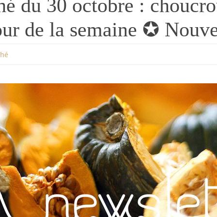
é du 30 octobre : choucrou
our de la semaine ✪ Nouve
ché