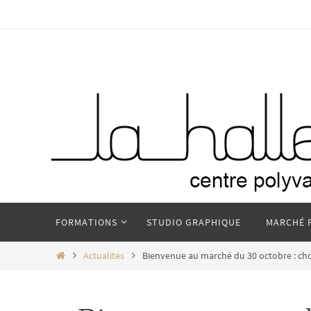
Passer
vers
le
contenu
Passer
FORMATIONS
STUDIO GRAPHIQUE
MARCHÉ 
vers
le
Home
Actualités
Bienvenue au marché du 30 octobre : ch
contenu