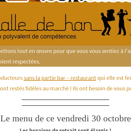
ttons tout en œuvre pour que vous vous sentiez à l’a
oient respectées.
oducteurs
sans la partie bar – restaurant
qui elle est 
sont restés fidèles au marché ! Ils ont besoin de vous p
Le menu de ce vendredi 30 octobre
Les horaires de retrait sont élargis !