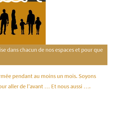
ise dans chacun de nos espaces et pour que
fermée pendant au moins un mois. Soyons
our aller de l’avant … Et nous aussi ….