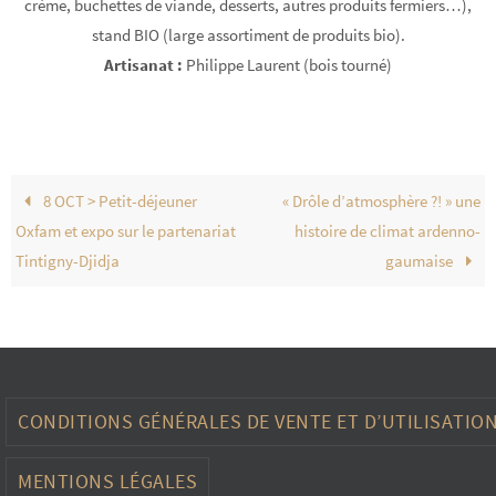
crème, buchettes de viande, desserts, autres produits fermiers…),
stand BIO (large assortiment de produits bio).
Artisanat :
Philippe Laurent (bois tourné)
8 OCT > Petit-déjeuner
« Drôle d’atmosphère ?! » une
Oxfam et expo sur le partenariat
histoire de climat ardenno-
Tintigny-Djidja
gaumaise
CONDITIONS GÉNÉRALES DE VENTE ET D’UTILISATIO
MENTIONS LÉGALES