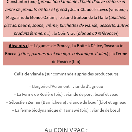
Constantin (bio) (
production familiale d’huile d’olive crétoise et
vente de produits crétois et grecs
) ; Jean-Claude Estèves (vins bio)
;
Magasins du Monde Oxfam ; le stand traiteur de la Halle (
quiches,
pizzas, beurre, soupe, crème, bûchettes de viande, desserts, autres
produits fermiers…
) ; le Coin Vrac (
plus de 60 références
)
Absents :
les Légumes de Prouvy, La Boite à Délice, Toscana in
Bocca (
pâtes, parmesan et vinaigre balsamique italien
) ; la Ferme
de Rosière (bio)
Colis de viande
(sur commande auprès des producteurs)
– Bergerie d’Acremont : viande d’agneau
– La Ferme de Rosière (bio) : viande de porc, bœuf et veau
– Sébastien Zenner (Barnichèvre) : viande de bœuf (bio) et agneau
– La ferme biodynamique d’Hamawé (bio) : viande de bœuf
Au COIN VRAC :