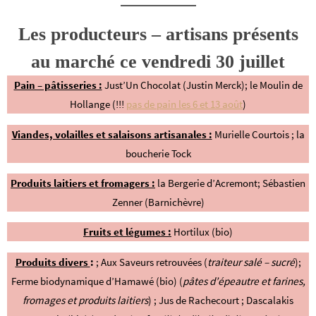
Les producteurs – artisans présents
au marché ce vendredi 30 juillet
Pain – pâtisseries :
Just’Un Chocolat (Justin Merck); le Moulin de
Hollange (!!!
pas de pain les 6 et 13 août
)
Viandes, volailles et salaisons artisanales :
Murielle Courtois ; la
boucherie Tock
Produits laitiers et fromagers :
la Bergerie d’Acremont;
Sébastien
Zenner (Barnichèvre)
Fruits et légumes :
Hortilux (bio
)
Produits divers
:
; Aux Saveurs retrouvées (
traiteur salé – sucré
);
Ferme biodynamique d’Hamawé (bio) (
pâtes d’épeautre et farines,
fromages et produits laitiers
) ; Jus de Rachecourt ; Dascalakis