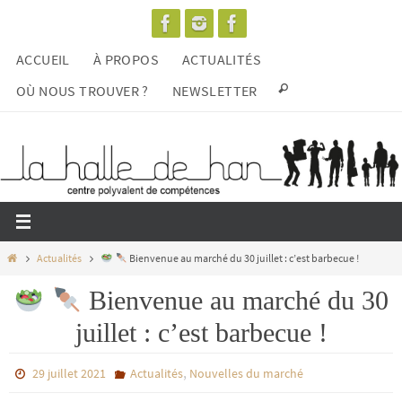
Passer
vers
ACCUEIL
À PROPOS
ACTUALITÉS
le
contenu
OÙ NOUS TROUVER ?
NEWSLETTER
Home
Actualités
Bienvenue au marché du 30 juillet : c’est barbecue !
Bienvenue au marché du 30
juillet : c’est barbecue !
,
29 juillet 2021
Actualités
Nouvelles du marché