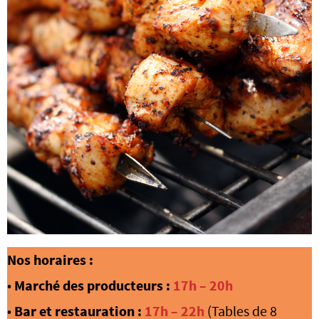
Nos horaires :
•
Marché des producteurs :
17h – 20h
•
Bar et restauration :
17h – 22h
(Tables de 8