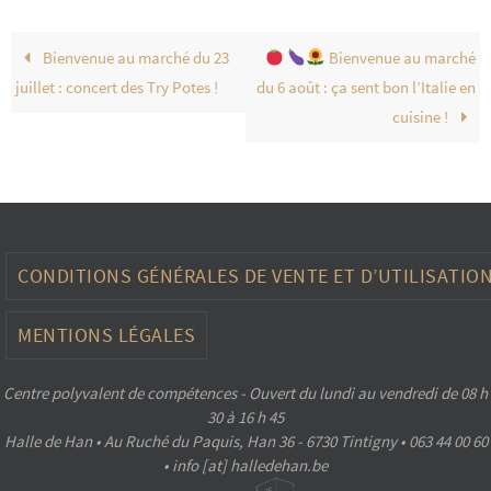
Bienvenue au marché du 23
Bienvenue au marché
juillet : concert des Try Potes !
du 6 août : ça sent bon l’Italie en
cuisine !
CONDITIONS GÉNÉRALES DE VENTE ET D’UTILISATIO
MENTIONS LÉGALES
Centre polyvalent de compétences - Ouvert du lundi au vendredi de 08 h
30 à 16 h 45
Halle de Han • Au Ruché du Paquis, Han 36 - 6730 Tintigny • 063 44 00 60
• info [at] halledehan.be