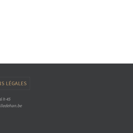
S LÉGALES
6 h 45
halledehan.be