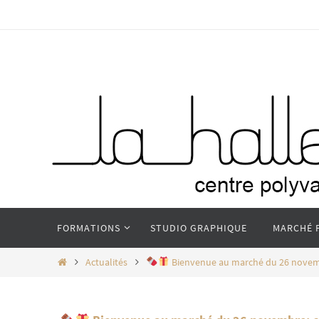
Passer
vers
le
contenu
Passer
FORMATIONS
STUDIO GRAPHIQUE
MARCHÉ 
vers
le
Home
Actualités
Bienvenue au marché du 26 novembr
contenu