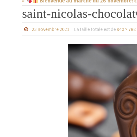
«
Bienvenue au marché du 26 novembre: cho
saint-nicolas-chocol
23 novembre 2021
La taille totale est de
940 × 788