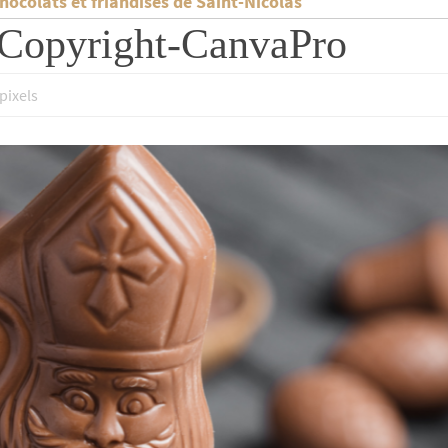
colats et friandises de Saint-Nicolas
atCopyright-CanvaPro
pixels