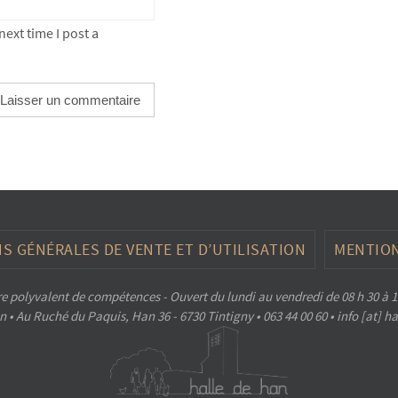
ext time I post a
S GÉNÉRALES DE VENTE ET D’UTILISATION
MENTION
e polyvalent de compétences - Ouvert du lundi au vendredi de 08 h 30 à 1
 • Au Ruché du Paquis, Han 36 - 6730 Tintigny • 063 44 00 60 • info [at] 