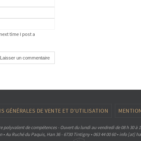
ext time I post a
S GÉNÉRALES DE VENTE ET D’UTILISATION
MENTION
e polyvalent de compétences - Ouvert du lundi au vendredi de 08 h 30 à 1
 • Au Ruché du Paquis, Han 36 - 6730 Tintigny • 063 44 00 60 • info [at] 