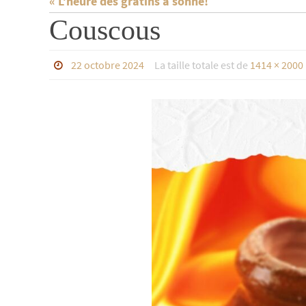
« L’heure des gratins a sonné!
Couscous
22 octobre 2024
La taille totale est de
1414 × 2000