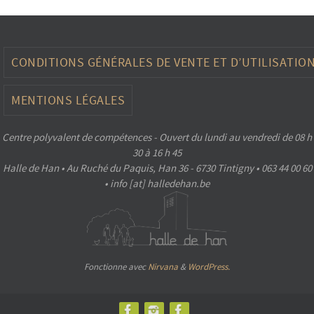
CONDITIONS GÉNÉRALES DE VENTE ET D’UTILISATIO
MENTIONS LÉGALES
Centre polyvalent de compétences - Ouvert du lundi au vendredi de 08 h
30 à 16 h 45
Halle de Han • Au Ruché du Paquis, Han 36 - 6730 Tintigny • 063 44 00 60
• info [at] halledehan.be
Fonctionne avec
Nirvana
&
WordPress.