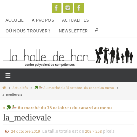
Passer
vers
ACCUEIL
À PROPOS
ACTUALITÉS
le
contenu
OÙ NOUS TROUVER ?
NEWSLETTER
Home
Actualités
Au marché du 25 octobre : du canard au menu
la_medievale
«
Au marché du 25 octobre : du canard au menu
la_medievale
La taille totale est de
pixels
24 octobre 2019
208 × 258