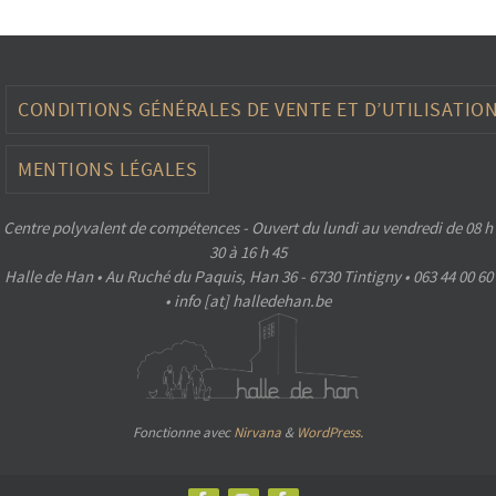
CONDITIONS GÉNÉRALES DE VENTE ET D’UTILISATIO
MENTIONS LÉGALES
Centre polyvalent de compétences - Ouvert du lundi au vendredi de 08 h
30 à 16 h 45
Halle de Han • Au Ruché du Paquis, Han 36 - 6730 Tintigny • 063 44 00 60
• info [at] halledehan.be
Fonctionne avec
Nirvana
&
WordPress.