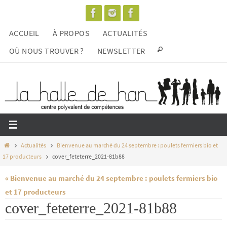
Passer
vers
ACCUEIL
À PROPOS
ACTUALITÉS
le
contenu
OÙ NOUS TROUVER ?
NEWSLETTER
Home
Actualités
Bienvenue au marché du 24 septembre : poulets fermiers bio et
17 producteurs
cover_feteterre_2021-81b88
« Bienvenue au marché du 24 septembre : poulets fermiers bio
et 17 producteurs
cover_feteterre_2021-81b88