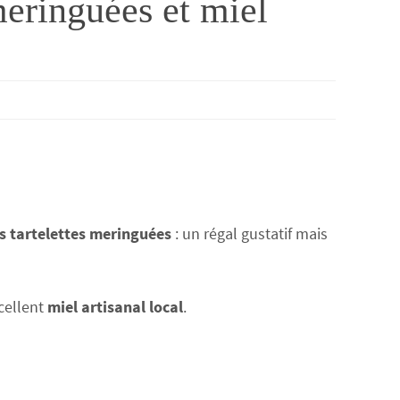
meringuées et miel
es tartelettes meringuées
: un régal gustatif mais
cellent
miel artisanal local
.