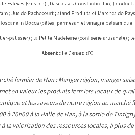
e Estèves (vins bio) ; Dascalakis Constantin (bio) (productio
fam ; Jus de Rachecourt ; stand Produits et Marchés de Pays
 Toscana in Bocca (pâtes, parmesan et vinaigre balsamique it
er-pâtissier) ; la Petite Madeleine (confiserie artisanale) ; 
Absent :
Le Canard d’O
ché fermier de Han : Manger région, manger sais
et en valeur les produits fermiers locaux de qualit
mique et les saveurs de notre région au marché fe
00 à 20h00 à la Halle de Han, à la sortie de Tintigny
 la valorisation des ressources locales, à plus de j