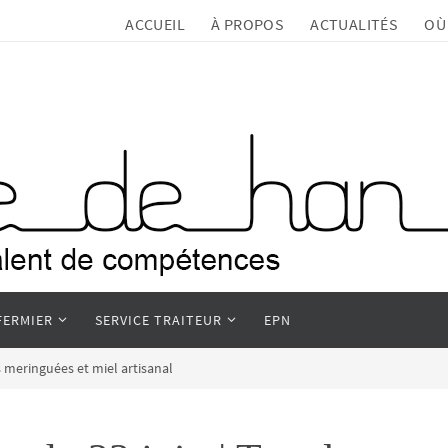
ACCUEIL
À PROPOS
ACTUALITÉS
OÙ
FERMIER
SERVICE TRAITEUR
EPN
s meringuées et miel artisanal