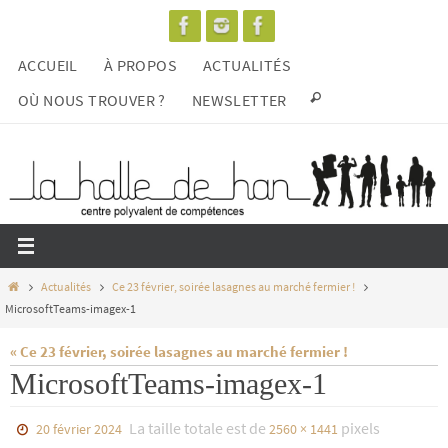
Passer
vers
ACCUEIL
À PROPOS
ACTUALITÉS
le
contenu
OÙ NOUS TROUVER ?
NEWSLETTER
Home
Actualités
Ce 23 février, soirée lasagnes au marché fermier !
MicrosoftTeams-imagex-1
« Ce 23 février, soirée lasagnes au marché fermier !
MicrosoftTeams-imagex-1
La taille totale est de
pixels
20 février 2024
2560 × 1441