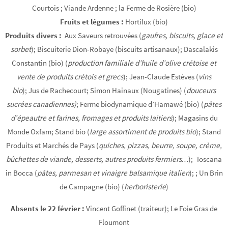
Courtois ; Viande Ardenne ; la Ferme de Rosière (bio)
Fruits et légumes :
Hortilux (bio)
Produits divers :
Aux Saveurs retrouvées (
gaufres, biscuits, glace et
sorbet
); Biscuiterie Dion-Robaye (biscuits artisanaux); Dascalakis
Constantin (bio) (
production familiale d’huile d’olive crétoise et
vente de produits crétois et grecs
); Jean-Claude Estèves (
vins
bio
); Jus de Rachecourt; Simon Hainaux (Nougatines) (
douceurs
sucrées canadiennes)
; Ferme biodynamique d’Hamawé (bio) (
pâtes
d’épeautre et farines, fromages et produits laitiers
); Magasins du
Monde Oxfam; Stand bio (
large assortiment de produits bio
); Stand
Produits et Marchés de Pays (
quiches, pizzas, beurre, soupe, crème,
bûchettes de viande, desserts, autres produits fermiers…
); Toscana
in Bocca (
pâtes, parmesan et vinaigre balsamique italien
); ; Un Brin
de Campagne (bio) (
herboristerie
)
Absents le 22 février :
Vincent Goffinet (traiteur); Le Foie Gras de
Floumont