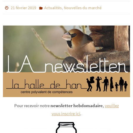
,
21 février 2019
Actualités
Nouvelles du marché
Pour recevoir notre
newsletter hebdomadaire
,
veuillez
vous
inscrire ici
.