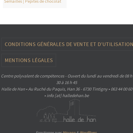
Semailles | Pépites de chocolat
CONDITIONS GÉNÉRALES DE VENTE ET D’UTILISATIO
MENTIONS LÉGALES
Centre polyvalent de compétences - Ouvert du lundi au vendredi de 08 h
30 à 16 h 45
Halle de Han • Au Ruché du Paquis, Han 36 - 6730 Tintigny • 063 44 00 60
• info [at] halledehan.be
Fonctionne avec
Nirvana
&
WordPress.