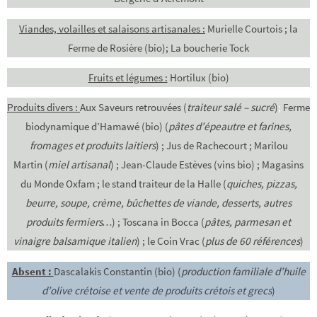
Viandes, volailles et salaisons artisanales :
Murielle Courtois ; la
Ferme de Rosière (bio); La boucherie Tock
Fruits et légumes :
Hortilux (bio)
Produits divers :
Aux Saveurs retrouvées (
traiteur salé – sucré
)
;
Ferme
biodynamique d’Hamawé (bio) (
pâtes d’épeautre et farines,
fromages et produits laitiers
) ; Jus de Rachecourt ; Marilou
Martin (
miel artisanal
) ; Jean-Claude Estèves (vins bio) ; Magasins
du Monde Oxfam ; le stand traiteur de la Halle (
quiches, pizzas,
beurre, soupe, crème, bûchettes de viande, desserts, autres
produits fermiers…
) ; Toscana in Bocca (
pâtes, parmesan et
vinaigre balsamique italien
) ; le Coin Vrac (
plus de 60 références
)
Absent :
Dascalakis Constantin (bio) (
production familiale d’huile
d’olive crétoise et vente de produits crétois et grecs
)