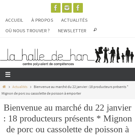
Passer
vers
ACCUEIL
À PROPOS
ACTUALITÉS
le
contenu
OÙ NOUS TROUVER ?
NEWSLETTER
Home
Actualités
Bienvenue au marché du 22 janvier : 18 producteurs présents *
Mignon de porc ou cassolette de poisson à emporter
Bienvenue au marché du 22 janvier
: 18 producteurs présents * Mignon
de porc ou cassolette de poisson à