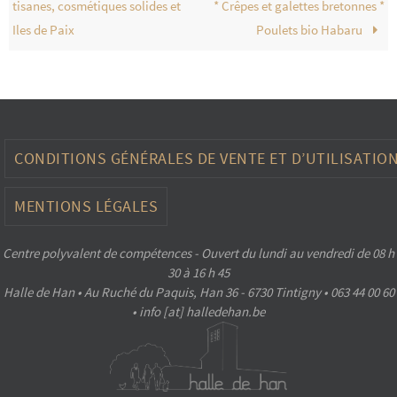
tisanes, cosmétiques solides et
* Crêpes et galettes bretonnes *
Iles de Paix
Poulets bio Habaru
CONDITIONS GÉNÉRALES DE VENTE ET D’UTILISATIO
MENTIONS LÉGALES
Centre polyvalent de compétences - Ouvert du lundi au vendredi de 08 h
30 à 16 h 45
Halle de Han • Au Ruché du Paquis, Han 36 - 6730 Tintigny • 063 44 00 60
• info [at] halledehan.be