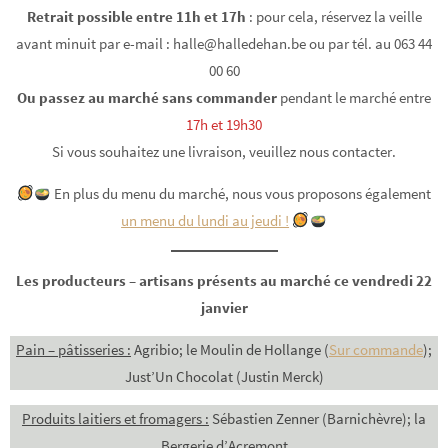
Retrait possible entre 11h et 17h
: pour cela, réservez la veille
avant minuit par e-mail : halle@halledehan.be ou par tél. au 063 44
00 60
Ou passez au marché sans commander
pendant le marché entre
17h et 19h30
Si vous souhaitez une livraison, veuillez nous contacter.
En plus du menu du marché, nous vous proposons également
un menu du lundi au jeudi !
Les producteurs – artisans présents au marché ce vendredi 22
janvier
Pain – pâtisseries :
Agribio;
le Moulin de Hollange (
Sur commande
);
Just’Un Chocolat (Justin Merck)
Produits laitiers et fromagers :
Sébastien Zenner (Barnichèvre); la
Bergerie d’Acremont