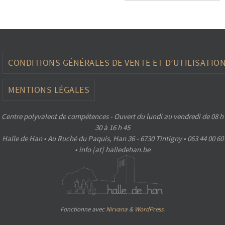
CONDITIONS GÉNÉRALES DE VENTE ET D’UTILISATIO
MENTIONS LÉGALES
Centre polyvalent de compétences - Ouvert du lundi au vendredi de 08 h
30 à 16 h 45
Halle de Han • Au Ruché du Paquis, Han 36 - 6730 Tintigny • 063 44 00 60
• info [at] halledehan.be
Fonctionne avec
Nirvana
&
WordPress.