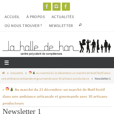
Passer
vers
ACCUEIL
À PROPOS
ACTUALITÉS
le
contenu
OÙ NOUS TROUVER ?
NEWSLETTER
Home
Actualités
Au marché du 21 décembre: un marché de Noël festif dans
une ambiance artisanale et gourmande avec 30 artisans-producteurs
Newsletter 1
«
Au marché du 21 décembre: un marché de Noël festif
dans une ambiance artisanale et gourmande avec 30 artisans-
producteurs
Newsletter 1