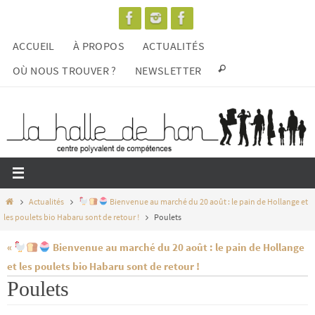
Passer
vers
ACCUEIL
À PROPOS
ACTUALITÉS
le
contenu
OÙ NOUS TROUVER ?
NEWSLETTER
Home
Actualités
Bienvenue au marché du 20 août : le pain de Hollange et
les poulets bio Habaru sont de retour !
Poulets
«
Bienvenue au marché du 20 août : le pain de Hollange
et les poulets bio Habaru sont de retour !
Poulets