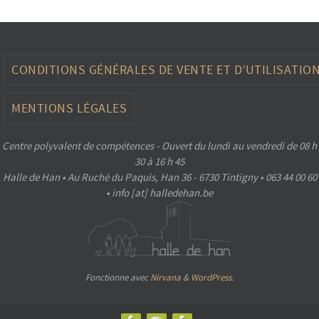
CONDITIONS GÉNÉRALES DE VENTE ET D’UTILISATIO
MENTIONS LÉGALES
Centre polyvalent de compétences - Ouvert du lundi au vendredi de 08 h
30 à 16 h 45
Halle de Han • Au Ruché du Paquis, Han 36 - 6730 Tintigny • 063 44 00 60
• info [at] halledehan.be
Fonctionne avec
Nirvana
&
WordPress.