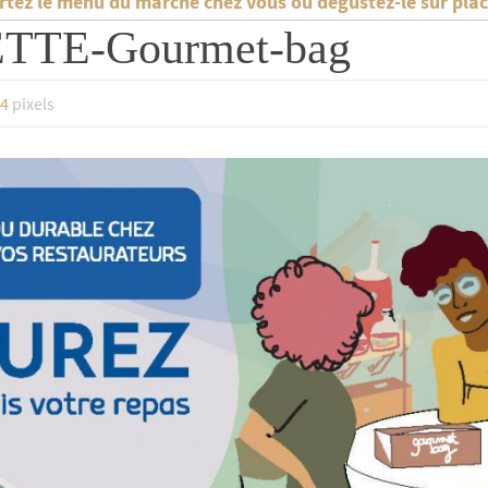
tez le menu du marché chez vous ou dégustez-le sur plac
TE-Gourmet-bag
54
pixels