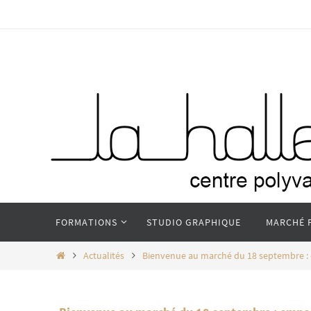
Passer
vers
le
contenu
Passer
FORMATIONS
STUDIO GRAPHIQUE
MARCHÉ 
vers
le
Home
Actualités
Bienvenue au marché du 18 septembre : 
contenu