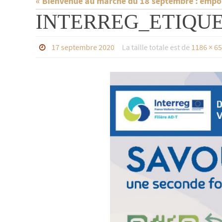
« Bienvenue au marché du 18 septembre : empor
INTERREG_ETIQUET
17 septembre 2020
La taille totale est de
1186 × 6