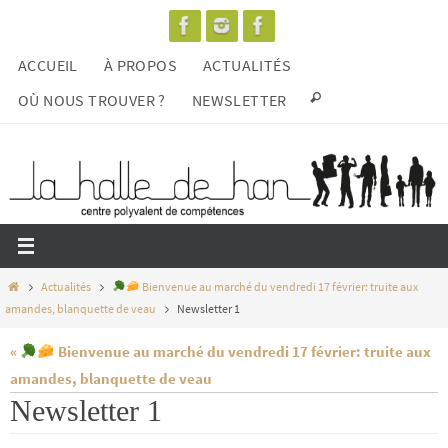
Passer
vers
ACCUEIL
À PROPOS
ACTUALITÉS
le
contenu
OÙ NOUS TROUVER ?
NEWSLETTER
Home
Actualités
Bienvenue au marché du vendredi 17 février: truite aux
amandes, blanquette de veau
Newsletter 1
«
Bienvenue au marché du vendredi 17 février: truite aux
amandes, blanquette de veau
Newsletter 1