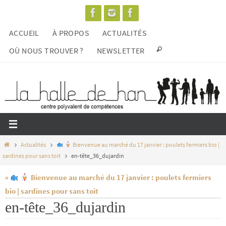
Passer
vers
ACCUEIL
À PROPOS
ACTUALITÉS
le
contenu
OÙ NOUS TROUVER ?
NEWSLETTER
Home
Actualités
Bienvenue au marché du 17 janvier : poulets fermiers bio |
sardines pour sans toit
en-tête_36_dujardin
«
Bienvenue au marché du 17 janvier : poulets fermiers
bio | sardines pour sans toit
en-tête_36_dujardin