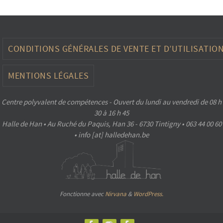
CONDITIONS GÉNÉRALES DE VENTE ET D’UTILISATIO
MENTIONS LÉGALES
Centre polyvalent de compétences - Ouvert du lundi au vendredi de 08 h
30 à 16 h 45
Halle de Han • Au Ruché du Paquis, Han 36 - 6730 Tintigny • 063 44 00 60
• info [at] halledehan.be
Fonctionne avec
Nirvana
&
WordPress.