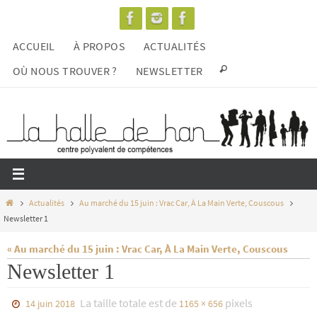
Passer
vers
ACCUEIL
À PROPOS
ACTUALITÉS
le
contenu
OÙ NOUS TROUVER ?
NEWSLETTER
Home
Actualités
Au marché du 15 juin : Vrac Car, À La Main Verte, Couscous
Newsletter 1
« Au marché du 15 juin : Vrac Car, À La Main Verte, Couscous
Newsletter 1
La taille totale est de
pixels
14 juin 2018
1165 × 656