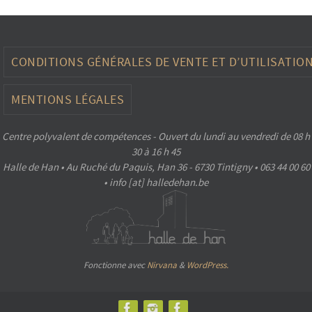
CONDITIONS GÉNÉRALES DE VENTE ET D’UTILISATIO
MENTIONS LÉGALES
Centre polyvalent de compétences - Ouvert du lundi au vendredi de 08 h
30 à 16 h 45
Halle de Han • Au Ruché du Paquis, Han 36 - 6730 Tintigny • 063 44 00 60
• info [at] halledehan.be
Fonctionne avec
Nirvana
&
WordPress.