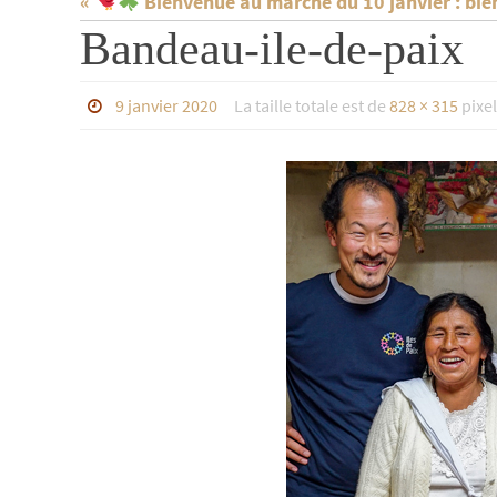
«
Bienvenue au marché du 10 janvier : bien
Bandeau-ile-de-paix
9 janvier 2020
La taille totale est de
828 × 315
pixel