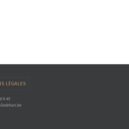
S LÉGALES
6 h 45
halledehan.be