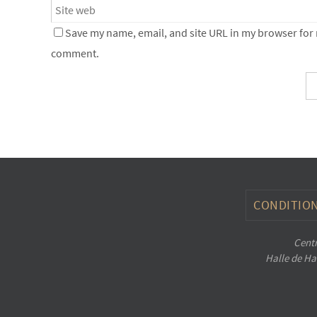
Save my name, email, and site URL in my browser for n
comment.
CONDITION
Centr
Halle de Han