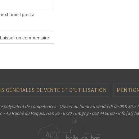
ext time I post a
S GÉNÉRALES DE VENTE ET D’UTILISATION
MENTION
e polyvalent de compétences - Ouvert du lundi au vendredi de 08 h 30 à 1
 • Au Ruché du Paquis, Han 36 - 6730 Tintigny • 063 44 00 60 • info [at] 