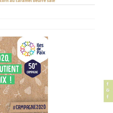
 corn au caramel beurre salé