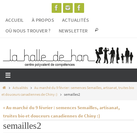
Passer
vers
ACCUEIL
À PROPOS
ACTUALITÉS
le
contenu
OÙ NOUS TROUVER ?
NEWSLETTER
Home
Actualités
Au marché du 9 février : semences Semailles, artisanat, truites bio
et douceurs canadiennes de Chiny :)
semailles2
« Au marché du 9 février : semences Semailles, artisanat,
truites bio et douceurs canadiennes de Chiny :)
semailles2