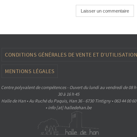
CONDITIONS GÉNÉRALES DE VENTE ET D’UTILISATIO
MENTIONS LÉGALES
Centre polyvalent de compétences - Ouvert du lundi au vendredi de 08 h
30 à 16 h 45
Halle de Han • Au Ruché du Paquis, Han 36 - 6730 Tintigny • 063 44 00 60
• info [at] halledehan.be