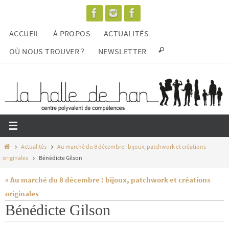
Passer
vers
ACCUEIL
À PROPOS
ACTUALITÉS
le
contenu
OÙ NOUS TROUVER ?
NEWSLETTER
Home
Actualités
Au marché du 8 décembre : bijoux, patchwork et créations
originales
Bénédicte Gilson
« Au marché du 8 décembre : bijoux, patchwork et créations
originales
Bénédicte Gilson