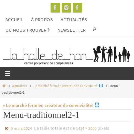
Passer
vers
ACCUEIL
À PROPOS
ACTUALITÉS
le
contenu
OÙ NOUS TROUVER ?
NEWSLETTER
Home
Actualités
Le marché fermier, créateur de convivialité!
Menu-
traditionnel2-1
« Le marché fermier, créateur de convivialité!
Menu-traditionnel2-1
La taille totale est de
pixels
5 mars 2024
1414 × 2000