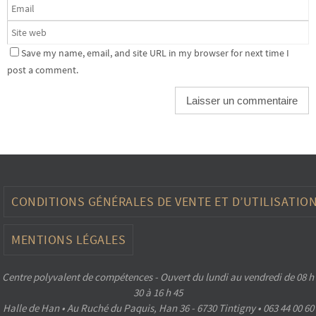
Save my name, email, and site URL in my browser for next time I
post a comment.
CONDITIONS GÉNÉRALES DE VENTE ET D’UTILISATIO
MENTIONS LÉGALES
Centre polyvalent de compétences - Ouvert du lundi au vendredi de 08 h
30 à 16 h 45
Halle de Han • Au Ruché du Paquis, Han 36 - 6730 Tintigny • 063 44 00 60