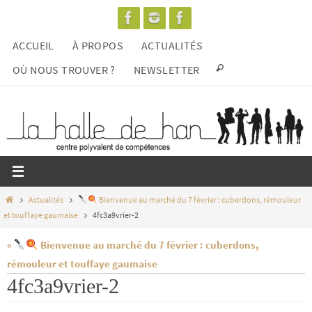
Passer
vers
ACCUEIL
À PROPOS
ACTUALITÉS
le
contenu
OÙ NOUS TROUVER ?
NEWSLETTER
Home
Actualités
Bienvenue au marché du 7 février : cuberdons, rémouleur
et touffaye gaumaise
4fc3a9vrier-2
«
Bienvenue au marché du 7 février : cuberdons,
rémouleur et touffaye gaumaise
4fc3a9vrier-2