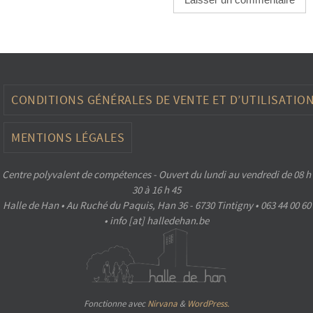
CONDITIONS GÉNÉRALES DE VENTE ET D’UTILISATIO
MENTIONS LÉGALES
Centre polyvalent de compétences - Ouvert du lundi au vendredi de 08 h
30 à 16 h 45
Halle de Han • Au Ruché du Paquis, Han 36 - 6730 Tintigny • 063 44 00 60
• info [at] halledehan.be
Fonctionne avec
Nirvana
&
WordPress.