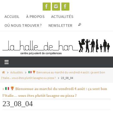
Passer
vers
ACCUEIL
À PROPOS
ACTUALITÉS
le
contenu
OÙ NOUS TROUVER ?
NEWSLETTER
Home
Actualités
Bienvenue au marché du vendredi 4 août : ça sent bon
l'Italie... vous êtes plutôt lasagne ou pizza ?
23_08_04
«
Bienvenue au marché du vendredi 4 août : ça sent bon
l’Italie… vous êtes plutôt lasagne ou pizza ?
23_08_04