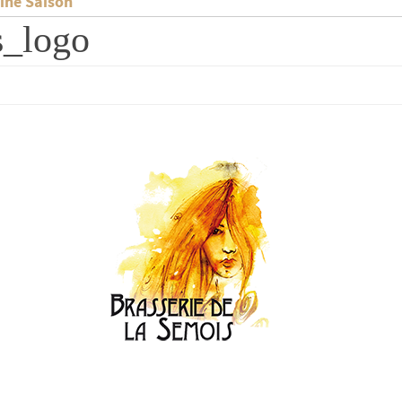
gine Saison
s_logo