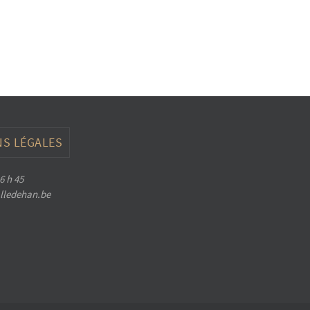
S LÉGALES
6 h 45
halledehan.be