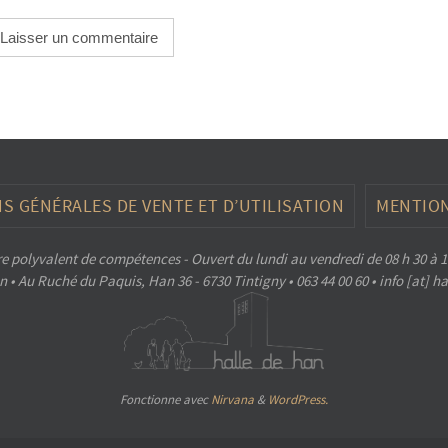
S GÉNÉRALES DE VENTE ET D’UTILISATION
MENTION
e polyvalent de compétences - Ouvert du lundi au vendredi de 08 h 30 à 1
 • Au Ruché du Paquis, Han 36 - 6730 Tintigny • 063 44 00 60 • info [at] 
Fonctionne avec
Nirvana
&
WordPress.